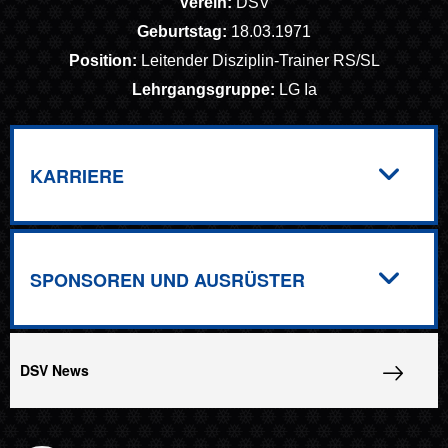
Verein:
DSV
Geburtstag:
18.03.1971
Position:
Leitender Disziplin-Trainer RS/SL
Lehrgangsgruppe:
LG Ia
KARRIERE
SPONSOREN UND AUSRÜSTER
DSV News